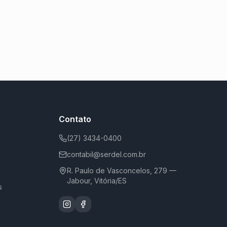
Contato
(27) 3434-0400
contabil@serdel.com.br
R. Paulo de Vasconcelos, 279 —
Jabour, Vitória/ES
s